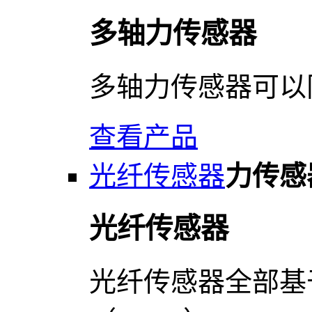
多轴力传感器
多轴力传感器可以
查看产品
光纤传感器
力传感
光纤传感器
光纤传感器全部基