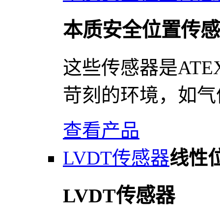
本质安全位置传感
这些传感器是ATEX
苛刻的环境，如气
查看产品
LVDT传感器
线性
LVDT传感器