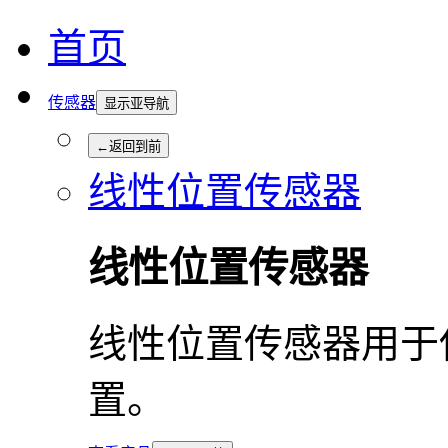
首页
传感器
显示亚导航
←返回到前
线性位置传感器
线性位置传感器
线性位置传感器用于
置。