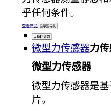
乎任何条件。
查看产品
显示亚导航
←返回到前
微型力传感器
力传
微型力传感器
微型力传感器是基
片。