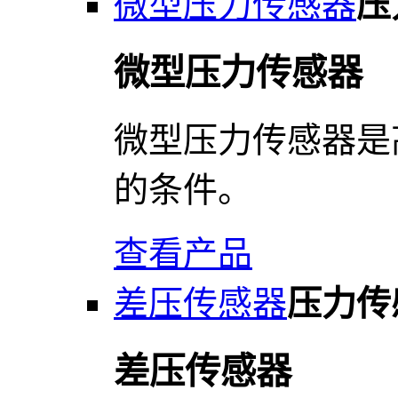
微型压力传感器
压
微型压力传感器
微型压力传感器是
的条件。
查看产品
差压传感器
压力传
差压传感器