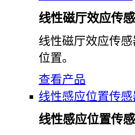
线性磁厅效应传感
线性磁厅效应传感
位置。
查看产品
线性感应位置传感
线性感应位置传感