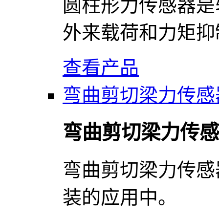
圆柱形力传感器是
外来载荷和力矩抑
查看产品
弯曲剪切梁力传感
弯曲剪切梁力传感
弯曲剪切梁力传感
装的应用中。